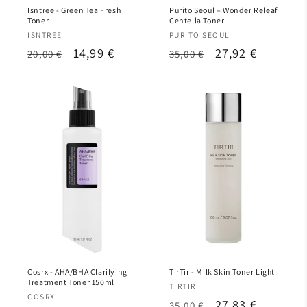
Isntree - Green Tea Fresh
Purito Seoul – Wonder Releaf
Toner
Centella Toner
Proveedor:
Proveedor:
ISNTREE
PURITO SEOUL
Precio
Precio
14,99 €
Precio
Precio
27,92 €
20,00 €
35,00 €
habitual
de
habitual
de
oferta
oferta
Cosrx - AHA/BHA Clarifying
TirTir - Milk Skin Toner Light
Treatment Toner 150ml
Proveedor:
TIRTIR
Proveedor:
COSRX
Precio
Precio
27,83 €
35,00 €