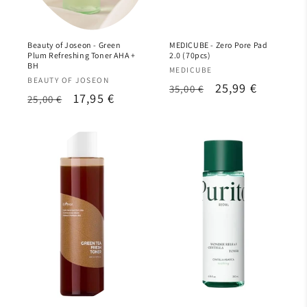
Beauty of Joseon - Green
MEDICUBE - Zero Pore Pad
Plum Refreshing Toner AHA +
2.0 (70pcs)
BH
Proveedor:
MEDICUBE
Proveedor:
BEAUTY OF JOSEON
Precio
Precio
25,99 €
35,00 €
Precio
Precio
17,95 €
25,00 €
habitual
de
habitual
de
oferta
oferta