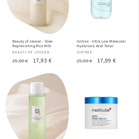
Beauty of Joseon - Glow
Isntree - Ultra Low Molecular
Replenishing Rice Milk
Hyaluronic Acid Toner
Proveedor:
Proveedor:
BEAUTY OF JOSEON
ISNTREE
Precio
Precio
17,93 €
Precio
Precio
17,99 €
25,00 €
25,00 €
habitual
de
habitual
de
oferta
oferta