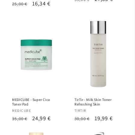

Precio
Precio
16,34 €
25,00 €
habitual
de
habitual
de
oferta
oferta
MEDICUBE - Super Cica
TirTir - Milk Skin Toner
Toner Pad
Refreshing Skin
Proveedor:
Proveedor:
MEDICUBE
TIRTIR
Precio
Precio
24,99 €
Precio
Precio
19,99 €
35,00 €
30,00 €
habitual
de
habitual
de
oferta
oferta