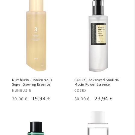
Numbuzin - Tónico No. 3
COSRX - Advanced Snail 96
Super Glowing Essence
Mucin Power Essence
Proveedor:
Proveedor:
NUMBUZIN
COSRX
Precio
Precio
19,94 €
Precio
Precio
23,94 €
30,00 €
30,00 €
habitual
de
habitual
de
oferta
oferta