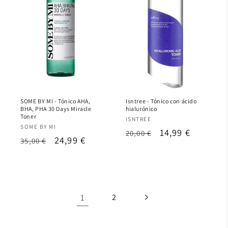
SOME BY MI - Tónico AHA,
Isntree - Tónico con ácido
BHA, PHA 30 Days Miracle
hialurónico
Toner
Proveedor:
ISNTREE
Proveedor:
SOME BY MI
Precio
Precio
14,99 €
20,00 €
Precio
Precio
24,99 €
35,00 €
habitual
de
habitual
de
oferta
oferta
1
2