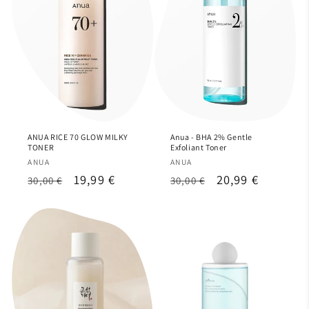
ANUA RICE 70 GLOW MILKY
Anua - BHA 2% Gentle
TONER
Exfoliant Toner
Proveedor:
Proveedor:
ANUA
ANUA
Precio
Precio
19,99 €
Precio
Precio
20,99 €
30,00 €
30,00 €
habitual
de
habitual
de
oferta
oferta