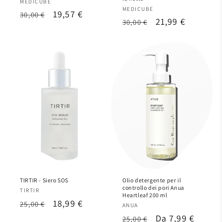
Produttore:
MEDICUBE
Produttore:
MEDICUBE
Prezzo
Prezzo
19,57 €
30,00 €
Prezzo
Prezzo
21,99 €
30,00 €
di
scontato
di
scontato
listino
listino
TIRTIR - Siero SOS
Olio detergente per il
controllo dei pori Anua
Produttore:
TIRTIR
Heartleaf 200 ml
Prezzo
Prezzo
18,99 €
25,00 €
Produttore:
ANUA
di
scontato
Prezzo
Prezzo
Da 7,99 €
25,00 €