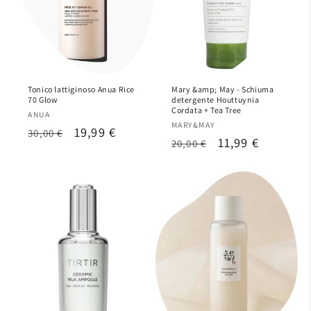
Tonico lattiginoso Anua Rice
Mary &amp; May - Schiuma
70 Glow
detergente Houttuynia
Cordata + Tea Tree
Produttore:
ANUA
Produttore:
MARY&MAY
Prezzo
Prezzo
19,99 €
30,00 €
Prezzo
Prezzo
11,99 €
20,00 €
di
scontato
di
scontato
listino
listino