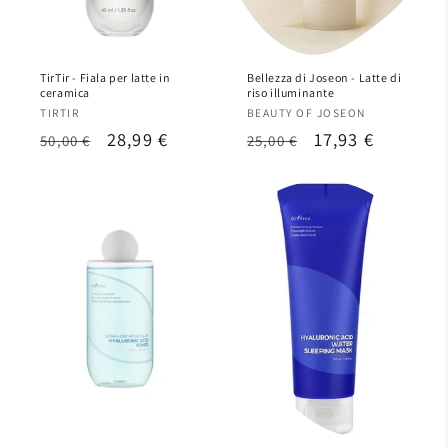
TirTir - Fiala per latte in
Bellezza di Joseon - Latte di
ceramica
riso illuminante
Produttore:
Produttore:
TIRTIR
BEAUTY OF JOSEON
Prezzo
Prezzo
28,99 €
Prezzo
Prezzo
17,93 €
50,00 €
25,00 €
di
scontato
di
scontato
listino
listino