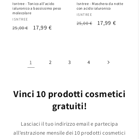
Isntree - Tonico all'acido
Isntree - Maschera da notte
ialuronico a bassissimo peso
con acido ialuronico
molecolare
Produttore:
ISNTREE
Produttore:
ISNTREE
Prezzo
Prezzo
17,99 €
25,00 €
Prezzo
Prezzo
17,99 €
25,00 €
di
scontato
di
scontato
listino
listino
1
2
3
4
Vinci 10 prodotti cosmetici
gratuiti!
Lasciaci il tuo indirizzo email e partecipa
all'estrazione mensile dei 10 prodotti cosmetici