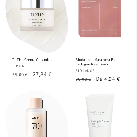

TirTir - Crema Ceramica
Biodance - Maschera Bio-
Collagen Real Deep
Produttore:
TIRTIR
Produttore:
BIODANCE
Prezzo
Prezzo
27,84 €
35,00 €
Prezzo
Prezzo
Da 4,94 €
30,00 €
di
scontato
di
scontato
listino
listino