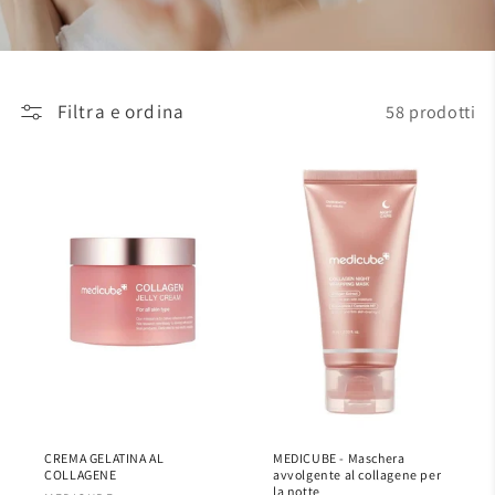
Filtra e ordina
58 prodotti
CREMA GELATINA AL
MEDICUBE - Maschera
COLLAGENE
avvolgente al collagene per
la notte