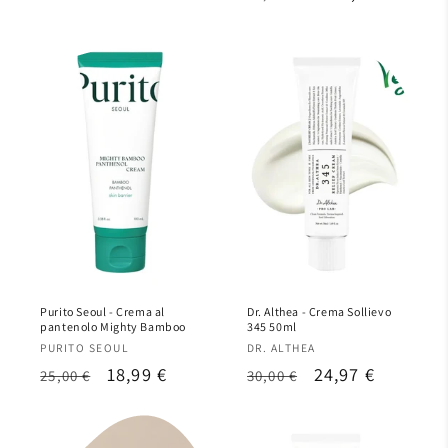
listino
di
scontato
listino
Purito Seoul - Crema al
Dr. Althea - Crema Sollievo
pantenolo Mighty Bamboo
345 50ml
Produttore:
Produttore:
PURITO SEOUL
DR. ALTHEA
Prezzo
Prezzo
18,99 €
Prezzo
Prezzo
24,97 €
25,00 €
30,00 €
di
scontato
di
scontato
listino
listino