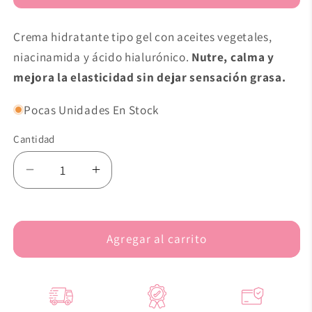
Crema hidratante tipo gel con aceites vegetales,
niacinamida y ácido hialurónico.
Nutre, calma y
mejora la elasticidad sin dejar sensación grasa.
Pocas Unidades En Stock
Cantidad
Reducir
Aumentar
cantidad
cantidad
para
para
Abib
Abib
Agregar al carrito
-
-
Hydration
Hydration
Creme
Creme
Water
Water
Tube
Tube