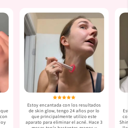

Estoy encantada con los resultados
 que
Es
de skin glow, tengo 24 años por lo
 con
co
que principalmente utilizo este
doy
Shi
aparato para eliminar el acné. Hace 3
ll
meses tenía bastantes granos y