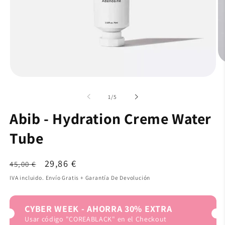
de
1
/
5
Abib - Hydration Creme Water
Tube
Precio
Precio
29,86 €
45,00 €
habitual
de
IVA incluido. Envío Gratis + Garantía De Devolución
oferta
CYBER WEEK - AHORRA 30% EXTRA
Usar código "COREABLACK" en el Checkout