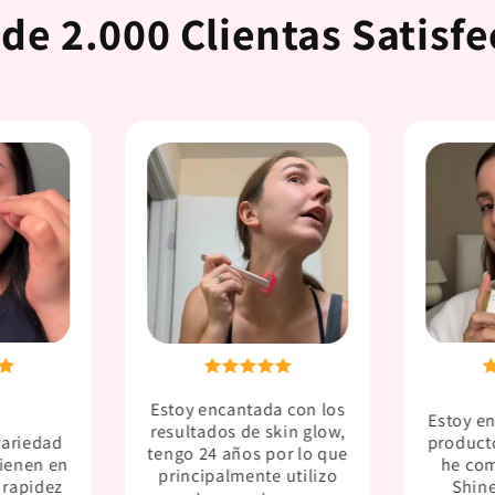
de 2.000 Clientas Satisf
Estoy encantada con los
Estoy e
resultados de skin glow,
variedad
product
tengo 24 años por lo que
tienen en
he com
principalmente utilizo
a rapidez
Shin