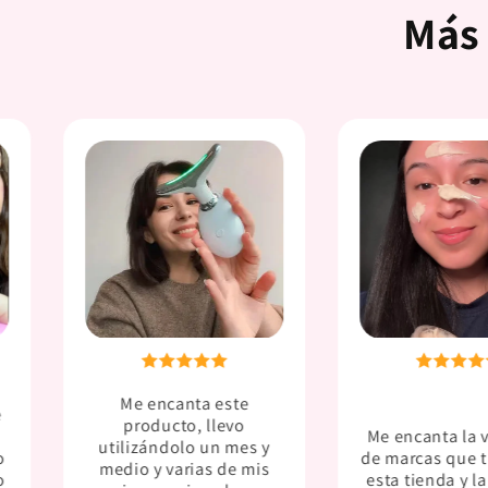
Más 
Me encanta este
e
producto, llevo
Me encanta la 
utilizándolo un mes y
o
de marcas que 
medio y varias de mis
o
esta tienda y l