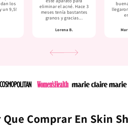
este aparato para
ndan los
buena
eliminar el acné. Hace 3
y un 9,5!
llegaron
meses tenía bastantes
e
granos y gracias...
Lorena B.
Mar
r Que Comprar En Skin Sh