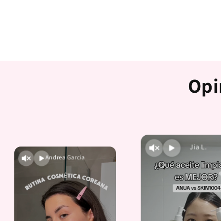
Opi
Jia L.
Andrea García