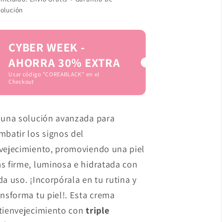
oferta
olución
CYBER WEEK -
AHORRA 30% EXTRA
Usar código "COREABLACK" en el
Checkout
 una solución avanzada para
mbatir los signos del
vejecimiento, promoviendo una piel
s firme, luminosa e hidratada con
da uso. ¡Incorpórala en tu rutina y
ansforma tu piel!. Esta crema
tienvejecimiento con
triple