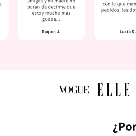
amigas y mi madre no
e
con la que ma
paran de decirme que
pedidos, les do
estoy mucho más
guapa...
Raquel J.
Lucía S.
¿Po