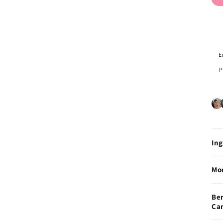
E
P
In
Mo
Ben
Car