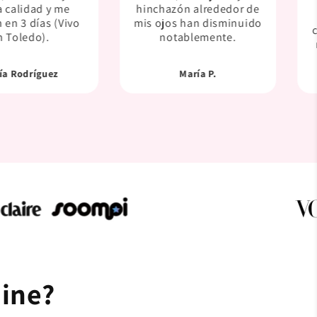
 calidad y me
hinchazón alrededor de
 en 3 días (Vivo
mis ojos han disminuido
n Toledo).
notablemente.
ía Rodríguez
María P.
ine?