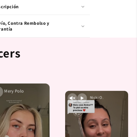
scripción
vío, Contra Rembolso y
rantía
cers
Mery Polo
Nicki O.