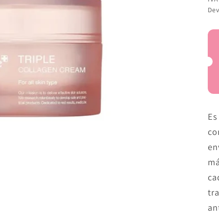
Dev
ros
Es
co
en
má
ca
tr
an