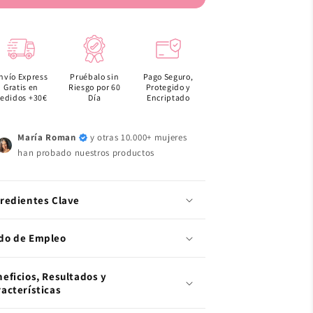
CREAM
CREAM
4.0
4.0
nvío Express
Pruébalo sin
Pago Seguro,
Gratis en
Riesgo por 60
Protegido y
edidos +30€
Día
Encriptado
María Roman
y otras 10.000+ mujeres
han probado nuestros productos
gredientes Clave
do de Empleo
eficios, Resultados y
acterísticas