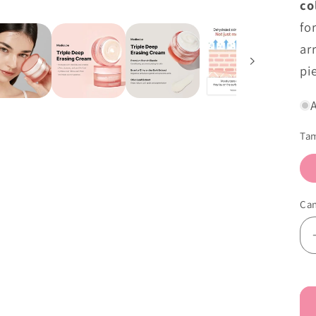
co
fo
ar
pie
Ta
Can