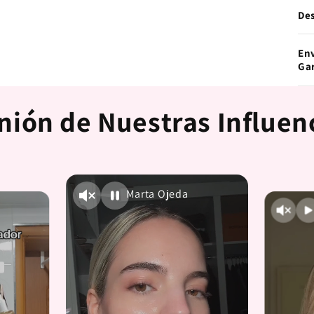

De
En
Ga
nión de Nuestras Influen
Marta Ojeda